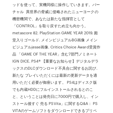
ッドを使って、実機同様に操作していきます。バー
チャル 異世界の脅威に侵略されたニューヨークの
機密機関で、あなたは新たな指揮官として
「CONTROL」を取り戻すため立ち向かう。
metascore 82. PlayStation GAME YEAR 2019. 殿
堂入りゴールド. メインビジュアルBG画像 メイン
ビジュアルjesse画像. Critics Choice Award受賞作
品 「GAME OF THE YEAR」含む7部門ノミネート
IGN DICE. PS4® 【重要なお知らせ】デジタルデラ
ックスのDLCダウンロード不具合に関するお詫び.
新たな プレイいただくには最新の更新データを適
用いただく必要が御座います。 PS4はディスク版
でも内蔵HDDにフルインストールされるとのこ
と、ということは発売日に7000円で購入し、イン
ストール後すぐ 売る PSVita」に関するQ&A： PS
VITAのゲームソフトをダウンロードできるプリペ