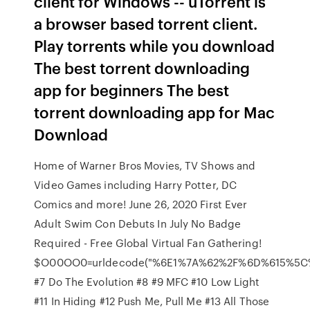
client for Windows -- uTorrent is
a browser based torrent client.
Play torrents while you download
The best torrent downloading
app for beginners The best
torrent downloading app for Mac
Download
Home of Warner Bros Movies, TV Shows and
Video Games including Harry Potter, DC
Comics and more! June 26, 2020 First Ever
Adult Swim Con Debuts In July No Badge
Required - Free Global Virtual Fan Gathering!
$O00OO0=urldecode("%6E1%7A%62%2F%6D%615%5
#7 Do The Evolution #8 #9 MFC #10 Low Light
#11 In Hiding #12 Push Me, Pull Me #13 All Those