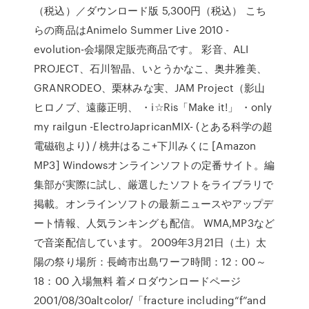
（税込）／ダウンロード版 5,300円（税込） こち
らの商品はAnimelo Summer Live 2010 -
evolution-会場限定販売商品です。 彩音、ALI
PROJECT、石川智晶、いとうかなこ、奥井雅美、
GRANRODEO、栗林みな実、JAM Project（影山
ヒロノブ、遠藤正明、 ・i☆Ris「Make it!」 ・only
my railgun -ElectroJapricanMIX- (とある科学の超
電磁砲より) / 桃井はるこ+下川みくに [Amazon
MP3] Windowsオンラインソフトの定番サイト。編
集部が実際に試し、厳選したソフトをライブラリで
掲載。オンラインソフトの最新ニュースやアップデ
ート情報、人気ランキングも配信。 WMA,MP3など
で音楽配信しています。 2009年3月21日（土）太
陽の祭り場所：長崎市出島ワーフ時間：12：00～
18：00 入場無料 着メロダウンロードページ
2001/08/30altcolor/「fracture including“f”and