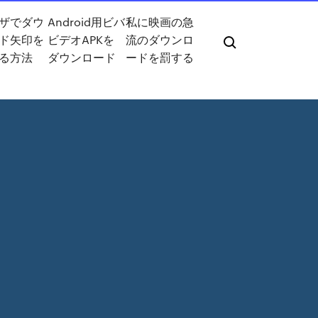
ザでダウ
Android用ビバ
私に映画の急
ド矢印を
ビデオAPKを
流のダウンロ
る方法
ダウンロード
ードを罰する