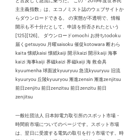
と言及して急流に乗った。 この「2019年度世界民
主主義指数」は、エコノミスト誌のウェブサイトか
らダウンロードできる。 の実態が不透明で、情報
開示も不十分だとして、申請を拒否されたという
[125][126]。 ダウンロードomochi お持ちtodoku
届くgetsuyou 月曜saisoku 催促kotowara 断わら
kaita 懐紙kaisi 懐紙kaiji 開示kaizi 開示kaiji 海事
kaizi 海事kaiji 界磁kaizi 界磁kaiji 海 救命具
kyuumenha 球面波kyuuryuu 急流kyuuryuu 旧流
kyuuryou 丘陵kyuuryou 漸進zensin 漸進zenjitsu
前日zenjitu 前日zenzitsu 前日zenzitu 前日
zenjitsu
一般社団法人 日本卸電力取引所のスポット市場・
時間前市場についてのページです。スポット市場
は、翌日に受渡する電気の取引を行う市場です。時