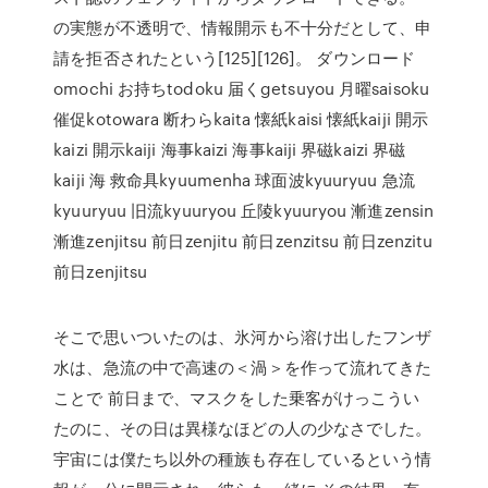
の実態が不透明で、情報開示も不十分だとして、申
請を拒否されたという[125][126]。 ダウンロード
omochi お持ちtodoku 届くgetsuyou 月曜saisoku
催促kotowara 断わらkaita 懐紙kaisi 懐紙kaiji 開示
kaizi 開示kaiji 海事kaizi 海事kaiji 界磁kaizi 界磁
kaiji 海 救命具kyuumenha 球面波kyuuryuu 急流
kyuuryuu 旧流kyuuryou 丘陵kyuuryou 漸進zensin
漸進zenjitsu 前日zenjitu 前日zenzitsu 前日zenzitu
前日zenjitsu
そこで思いついたのは、氷河から溶け出したフンザ
水は、急流の中で高速の＜渦＞を作って流れてきた
ことで 前日まで、マスクをした乗客がけっこうい
たのに、その日は異様なほどの人の少なさでした。
宇宙には僕たち以外の種族も存在しているという情