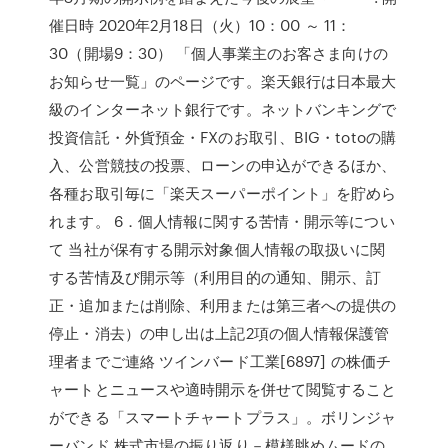
催日時 2020年2月18日（火）10：00 ～ 11：
30（開場9：30） 「個人事業主のお客さま向けの
お知らせ一覧」のページです。楽天銀行は日本最大
級のインターネット銀行です。ネットバンキングで
投資信託・外貨預金・FXのお取引、BIG・totoの購
入、公営競技の投票、ローンの申込ができるほか、
各種お取引毎に「楽天スーパーポイント」を貯めら
れます。 6．個人情報に関する苦情・開示等につい
て 当社が保有する開示対象個人情報の取扱いに関
する苦情及び開示等（利用目的の通知、開示、訂
正・追加または削除、利用または第三者への提供の
停止・消去）の申し出は上記2項の個人情報保護管
理者までご連絡 ツインバード工業[6897] の株価チ
ャートとニュースや適時開示を併せて閲覧すること
ができる「スマートチャートプラス」。ボリンジャ
ーバンド 株式市場の振り返り－模様眺めムードの