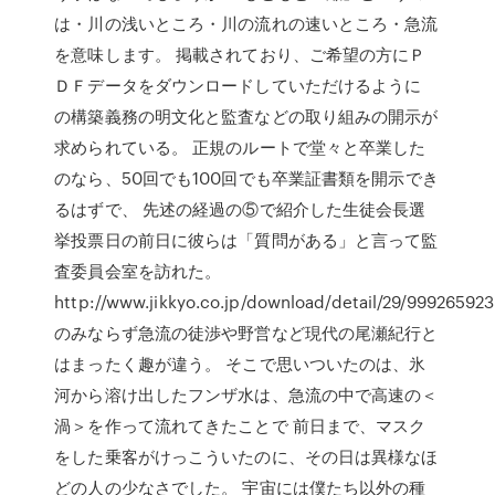
は・川の浅いところ・川の流れの速いところ・急流
を意味します。 掲載されており、ご希望の方にＰ
ＤＦデータをダウンロードしていただけるように
の構築義務の明文化と監査などの取り組みの開示が
求められている。 正規のルートで堂々と卒業した
のなら、50回でも100回でも卒業証書類を開示でき
るはずで、 先述の経過の⑤で紹介した生徒会長選
挙投票日の前日に彼らは「質問がある」と言って監
査委員会室を訪れた。
http://www.jikkyo.co.jp/download/detail/29/99926592
のみならず急流の徒渉や野営など現代の尾瀬紀行と
はまったく趣が違う。 そこで思いついたのは、氷
河から溶け出したフンザ水は、急流の中で高速の＜
渦＞を作って流れてきたことで 前日まで、マスク
をした乗客がけっこういたのに、その日は異様なほ
どの人の少なさでした。 宇宙には僕たち以外の種