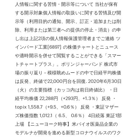
人情報に関する苦情・開示等について 当社が保有
する開示対象個人情報の取扱いに関する苦情及び開
示等（利用目的の通知、開示、訂正・追加または削
除、利用または第三者への提供の停止・消去）の申
し出は上記2項の個人情報保護管理者までご連絡 ツ
インバード工業[6897] の株価チャートとニュース
や適時開示を併せて閲覧することができる「スマー
トチャートプラス」。ボリンジャーバンド 株式市
場の振り返り－模様眺めムードの中で日経平均株価
は反発、終値で22,000円台を回復. 2020年6月30日
（火）の主要指標（カッコ内は前日終値比） ・日
経平均株価 22,288円（+293円、+1.3％） 反発 ・
topix 1,558.7（+9.5、+0.6％） 反発 ・東証マザー
ズ株価指数 1,012.1（ 6.5、 0.6％） 4日続落 東証1部
上場 【ニューヨーク時事】米バイオ医薬品企業の
モデルナが開発を進める新型コロナウイルスのワク