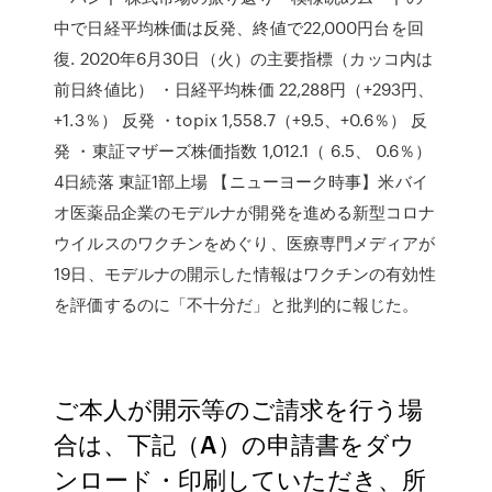
中で日経平均株価は反発、終値で22,000円台を回
復. 2020年6月30日（火）の主要指標（カッコ内は
前日終値比） ・日経平均株価 22,288円（+293円、
+1.3％） 反発 ・topix 1,558.7（+9.5、+0.6％） 反
発 ・東証マザーズ株価指数 1,012.1（ 6.5、 0.6％）
4日続落 東証1部上場 【ニューヨーク時事】米バイ
オ医薬品企業のモデルナが開発を進める新型コロナ
ウイルスのワクチンをめぐり、医療専門メディアが
19日、モデルナの開示した情報はワクチンの有効性
を評価するのに「不十分だ」と批判的に報じた。
ご本人が開示等のご請求を行う場
合は、下記（A）の申請書をダウ
ンロード・印刷していただき、所