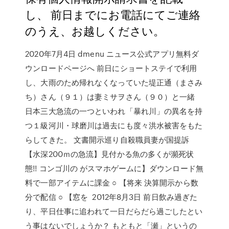
し、 前日までにお電話にてご連絡
のうえ、お越しください。
2020年7月4日 dmenu ニュース公式アプリ無料ダ
ウンロードページへ 前日にショートステイで利用
し、大雨のため帰れなくなっていた堤正通（まさみ
ち）さん（９１）は妻ミサヲさん（９０）と一緒
日本三大急流の一つといわれ「暴れ川」の異名を持
つ１級河川・球磨川は過去にも度々洪水被害をもた
らしてきた。 文書開示巡り自殺職員妻が国提訴
【水深200ｍの急流】見付かる魚の多くが瀕死状
態!! コンゴ川の がスマホゲームに】ダウンロード無
料で一部アイテムに課金 ○ 【将来 決算開示から数
分で配信 ○ 【窓を 2012年8月3日 前日飲み過ぎた
り、平日仕事に追われて一日だらだら過ごしたとい
う事はないでしょうか？ もともと「瀬」というの