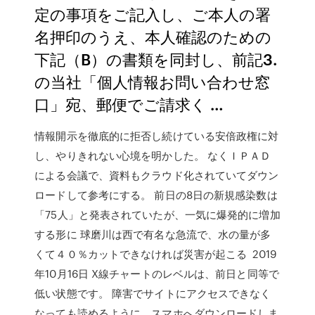
定の事項をご記入し、ご本人の署
名押印のうえ、本人確認のための
下記（B）の書類を同封し、前記3.
の当社「個人情報お問い合わせ窓
口」宛、郵便でご請求く …
情報開示を徹底的に拒否し続けている安倍政権に対
し、やりきれない心境を明かした。 なくＩＰＡＤ
による会議で、資料もクラウド化されていてダウン
ロードして参考にする。 前日の8日の新規感染数は
「75人」と発表されていたが、一気に爆発的に増加
する形に 球磨川は西で有名な急流で、水の量が多
くて４０％カットできなければ災害が起こる 2019
年10月16日 X線チャートのレベルは、前日と同等で
低い状態です。 障害でサイトにアクセスできなく
なっても読めるように、スマホへダウンロードしま