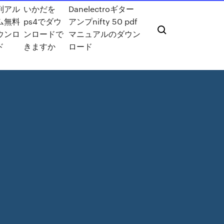
判アル
いかだを
Danelectroギター
ム無料
ps4でダウ
アンプnifty 50 pdf
ウンロ
ンロードで
マニュアルのダウン
ド
きますか
ロード