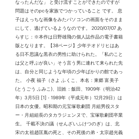
なったんだな」 と受け流すことができたのですが
問題はそのpcを家族でつかっていること です。 息
子はえっちな画像をみたパソコンの画面をそのまま
にして、逃げているようなのです。 2020/07/07 あ
らすじ：※本作は日野雄飛の個人誌作品の電子書籍
版となります。【38ページ】少年テオドリヒはあ
る日不思議な黒衣の男性に助けられた。「私のこと
は父と呼ぶが良い」そう言う男に連れて来られた先
は、自分と同じような年頃の少年ばかりの館であっ
た。 小夜 福子（さよ ふくこ、本名：東郷 富美子
(とうごう ふみこ)、旧姓：飯田、1909年（明治42
年）3月5日 [1] - 1989年（平成元年）12月29日）は
日本の女優。昭和期の元宝塚歌劇団 月組男役スタ
ー・月組組長のタカラジェンヌで、宝塚歌劇団卒業
生。 千載不決の議（せんざいふけつのぎ）は、北
宋の太祖趙匡胤の死と、その死後の弟・太宗趙光義