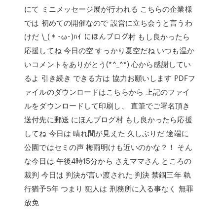
にて ミニメッセージ展が行われる こちらの企業様
では 初めての開催なので 設営に立ち会うと言うわ
けだ \_(＊･ω･)ﾊｲ にほんブログ村 もし良かったら
応援してね 今日の空 すっかり夏空だね いつも温か
いコメントをありがとう(*^_^*) 心から感謝してい
るよ 引き続き できる方は 協力お願いします PDFフ
ァイルのダウンロードはこちらから 上記のファイ
ルをダウンロードして印刷し、 直筆でご署名頂き
送付先に郵送 にほんブログ村 もし良かったら応援
してね 今日は 晴れ間が見えた 久しぶりだ 途端に
公園ではセミの声 梅雨明けも近いのかな？！ そん
な今日は 午後4時15分から さえママさん ところの
裁判 今日は 判決が言い渡された 判決 禁錮三年 執
行猶予5年 つまり 犯人は 刑務所に入る事なく 無罪
放免