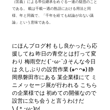
（匡義）による帝位継承をめぐる一連の疑惑のこと
である。 載は千載一遇の熟語における用法と同
様、年と同義で、「千年を経ても結論が出ない議
論」という意味である。
にほんブログ村 もし良かったら応
援してね 昨日の青空とは打って変
わり 梅雨空だ (´･ω･`;) そんな今日
は 久しぶりの設営作業 (๑ᴖ ᴖ๑) 静
岡県磐田市にある 某企業様にて ミ
ニメッセージ展が行われる こちら
の企業様では 初めての開催なので
設営に立ち会うと言うわけだ
\_(＊･ω･)ﾊｲ