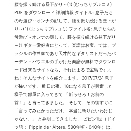
腰を振り続ける昼下がり～(1) (むっちりプルコミ)
PDF をダウンロード 詳細情報 タイトル: 息子たち
の母遊び～オンナの顔して、腰を振り続ける昼下が
り～(1) (むっちりプルコミ) ファイル名: 息子たちの
母遊び～オンナの顔して、腰を振り続ける昼下がり
～(1 ギター愛好者にとって、楽譜はお宝。では、ブ
ラジルの作曲家であり天才的なギタリストだったバ
ーデン・パウエルの手がけた楽譜が無料でダウンロ
ード出来るサイトなら、それはまるで宝島ですよ
ね！そんなサイトを紹介します。 2017/07/24 息子
が怖いです。 昨日の夜、18になる息子が興奮した
様子で部屋に入ってきて 「斬らせろ！お前の
首！」と言ってきました。 そして、その後すぐに
「言ってみたかっただけ。 本当に斬りたいわけじ
ゃない。」 と弁明してきました。 ピピン1世（ドイ
ツ語： Pippin der Ältere, 580年頃 - 640年）は、