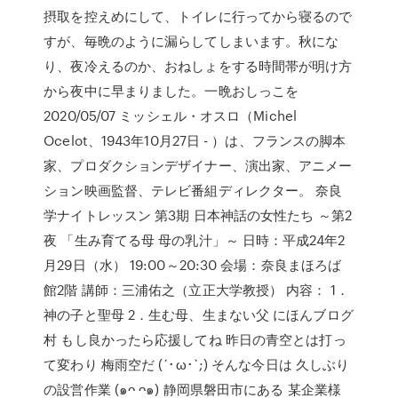
摂取を控えめにして、トイレに行ってから寝るので
すが、毎晩のように漏らしてしまいます。秋にな
り、夜冷えるのか、おねしょをする時間帯が明け方
から夜中に早まりました。一晩おしっこを
2020/05/07 ミッシェル・オスロ（Michel
Ocelot、1943年10月27日 - ）は、フランスの脚本
家、プロダクションデザイナー、演出家、アニメー
ション映画監督、テレビ番組ディレクター。 奈良
学ナイトレッスン 第3期 日本神話の女性たち ～第2
夜 「生み育てる母 母の乳汁」～ 日時：平成24年2
月29日（水） 19:00～20:30 会場：奈良まほろば
館2階 講師：三浦佑之（立正大学教授） 内容： 1．
神の子と聖母 2．生む母、生まない父 にほんブログ
村 もし良かったら応援してね 昨日の青空とは打っ
て変わり 梅雨空だ (´･ω･`;) そんな今日は 久しぶり
の設営作業 (๑ᴖ ᴖ๑) 静岡県磐田市にある 某企業様