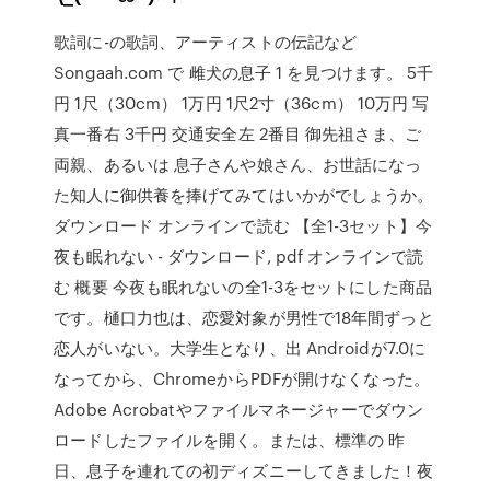
歌詞に-の歌詞、アーティストの伝記など
Songaah.com で 雌犬の息子 1 を見つけます。 5千
円 1尺（30cm） 1万円 1尺2寸（36cm） 10万円 写
真一番右 3千円 交通安全左 2番目 御先祖さま、ご
両親、あるいは 息子さんや娘さん、お世話になっ
た知人に御供養を捧げてみてはいかがでしょうか。
ダウンロード オンラインで読む 【全1-3セット】今
夜も眠れない - ダウンロード, pdf オンラインで読
む 概要 今夜も眠れないの全1-3をセットにした商品
です。樋口力也は、恋愛対象が男性で18年間ずっと
恋人がいない。大学生となり、出 Androidが7.0に
なってから、ChromeからPDFが開けなくなった。
Adobe Acrobatやファイルマネージャーでダウン
ロードしたファイルを開く。または、標準の 昨
日、息子を連れての初ディズニーしてきました！夜