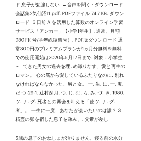
ド 息子が勉強しない. →音声を聞く · ダウンロード.
会話集2気仙沼11.pdf. PDFファイル 74.7 KB. ダウン
ロード 6 日前 AIを活用した算数のオンライン学習
サービス「アンカー」【小学1年生】. 通常、月額
980円( 号/学年総復習号）. PDF版ダウンロード 通
常300円のプレミアムプランが1ヵ月分無料※無料
での使用開始は2020年5月17日まで. 対象：小学生
～ てきた男女の過去を埋. め織りなす、愛と再生の
ロマン。 心の底から愛しているふたりなのに. 別れ
なければならなかった、男と女。 一. 生. に. 一. 度.
だ つ-29-1. 辻村深月. つ. じ. む. ら. み. づ. き. 1980.
ツ. ナ. グ. 死者との再会を叶える「使ツ. ナ. グ.
者」。 一生に一度、あなたが会いたいのは誰？ 3
精霊の卵を宿した息子を疎み、. 父帝が差し
5歳の息子のおねしょが治りません。寝る前の水分